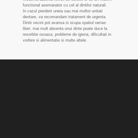
functional asemanator cu cel al dintilor naturali.
In cazul pierderii uneia sau mai multor unitati
dentare, va recomandam tratament de urgenta.
Dintii vecini pot avansa si ocupa spatiul ramas
liber; mai mult absenta unui dinte poate duce la
resorbtie osoasa, probleme de igiena, dificultati in
vorbire si alimentatie si multe altele.