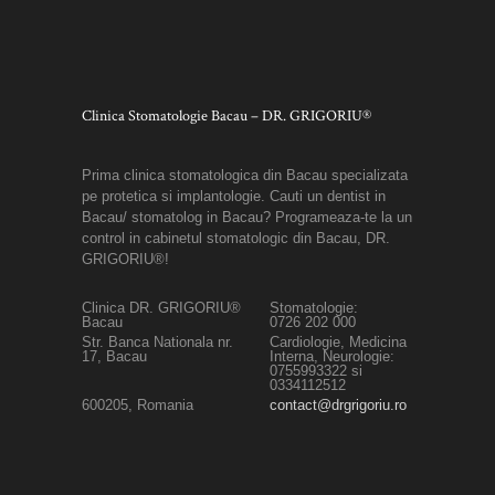
Clinica Stomatologie Bacau – DR. GRIGORIU®
Prima clinica stomatologica din Bacau specializata
pe protetica si implantologie. Cauti un dentist in
Bacau/ stomatolog in Bacau? Programeaza-te la un
control in cabinetul stomatologic din Bacau, DR.
GRIGORIU®!
Clinica DR. GRIGORIU®
Stomatologie:
Bacau
0726 202 000
Str. Banca Nationala nr.
Cardiologie, Medicina
17, Bacau
Interna, Neurologie:
0755993322 si
0334112512
600205, Romania
contact@drgrigoriu.ro