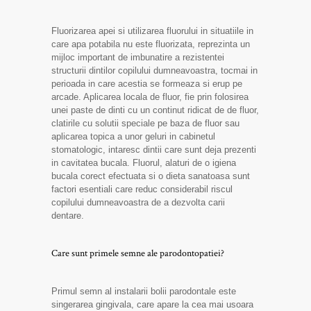
Fluorizarea apei si utilizarea fluorului in situatiile in
care apa potabila nu este fluorizata, reprezinta un
mijloc important de imbunatire a rezistentei
structurii dintilor copilului dumneavoastra, tocmai in
perioada in care acestia se formeaza si erup pe
arcade. Aplicarea locala de fluor, fie prin folosirea
unei paste de dinti cu un continut ridicat de de fluor,
clatirile cu solutii speciale pe baza de fluor sau
aplicarea topica a unor geluri in cabinetul
stomatologic, intaresc dintii care sunt deja prezenti
in cavitatea bucala. Fluorul, alaturi de o igiena
bucala corect efectuata si o dieta sanatoasa sunt
factori esentiali care reduc considerabil riscul
copilului dumneavoastra de a dezvolta carii
dentare.
Care sunt primele semne ale parodontopatiei?
Primul semn al instalarii bolii parodontale este
singerarea gingivala, care apare la cea mai usoara