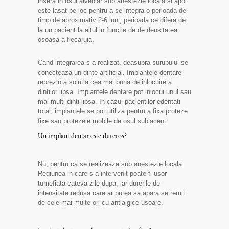
insera in osul alveolar sub anestezie locala si apoi
este lasat pe loc pentru a se integra o perioada de
timp de aproximativ 2-6 luni; perioada ce difera de
la un pacient la altul in functie de de densitatea
osoasa a fiecaruia.
Cand integrarea s-a realizat, deasupra surubului se
conecteaza un dinte artificial. Implantele dentare
reprezinta solutia cea mai buna de inlocuire a
dintilor lipsa. Implantele dentare pot inlocui unul sau
mai multi dinti lipsa. In cazul pacientilor edentati
total, implantele se pot utiliza pentru a fixa proteze
fixe sau protezele mobile de osul subiacent.
Un implant dentar este dureros?
Nu, pentru ca se realizeaza sub anestezie locala.
Regiunea in care s-a intervenit poate fi usor
tumefiata cateva zile dupa, iar durerile de
intensitate redusa care ar putea sa apara se remit
de cele mai multe ori cu antialgice usoare.