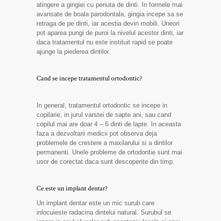
atingere a gingiei cu periuta de dinti. In formele mai
avansate de boala parodontala, gingia incepe sa se
retraga de pe dinti, iar acestia devin mobili. Uneori
pot aparea pungi de puroi la nivelul acestor dinti, iar
daca tratamentul nu este instituit rapid se poate
ajunge la piederea dintilor.
Cand se incepe tratamentul ortodontic?
In general, tratamentul ortodontic se incepe in
copilarie, in jurul varstei de sapte ani, sau cand
copilul mai are doar 4 – 6 dinti de lapte. In aceasta
faza a dezvoltarii medicii pot observa deja
problemele de crestere a maxilarului si a dintilor
permanenti. Unele probleme de ortodontie sunt mai
usor de corectat daca sunt descoperite din timp.
Ce este un implant dentar?
Un implant dentar este un mic surub care
inlocuieste radacina dintelui natural. Surubul se