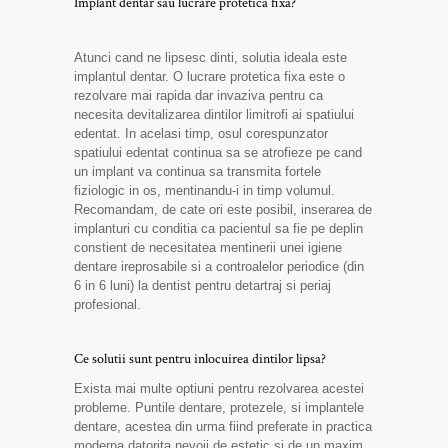
Implant dentar sau lucrare protetica fixa?
Atunci cand ne lipsesc dinti, solutia ideala este
implantul dentar. O lucrare protetica fixa este o
rezolvare mai rapida dar invaziva pentru ca
necesita devitalizarea dintilor limitrofi ai spatiului
edentat. In acelasi timp, osul corespunzator
spatiului edentat continua sa se atrofieze pe cand
un implant va continua sa transmita fortele
fiziologic in os, mentinandu-i in timp volumul.
Recomandam, de cate ori este posibil, inserarea de
implanturi cu conditia ca pacientul sa fie pe deplin
constient de necesitatea mentinerii unei igiene
dentare ireprosabile si a controalelor periodice (din
6 in 6 luni) la dentist pentru detartraj si periaj
profesional.
Ce solutii sunt pentru inlocuirea dintilor lipsa?
Exista mai multe optiuni pentru rezolvarea acestei
probleme. Puntile dentare, protezele, si implantele
dentare, acestea din urma fiind preferate in practica
moderna datorita nevoii de estetic si de un maxim